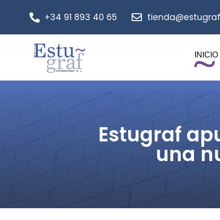
+34 91 893 40 65
tienda@estugraf
INICIO
Estugraf ap
una nu