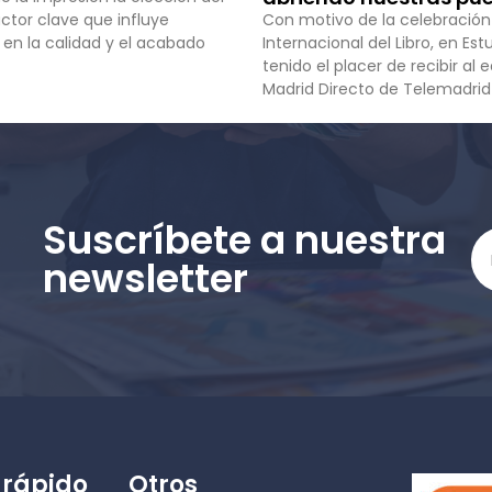
ctor clave que influye
Con motivo de la celebración
en la calidad y el acabado
Internacional del Libro, en E
tenido el placer de recibir al 
Madrid Directo de Telemadrid
Suscríbete a nuestra
newsletter
 rápido
Otros