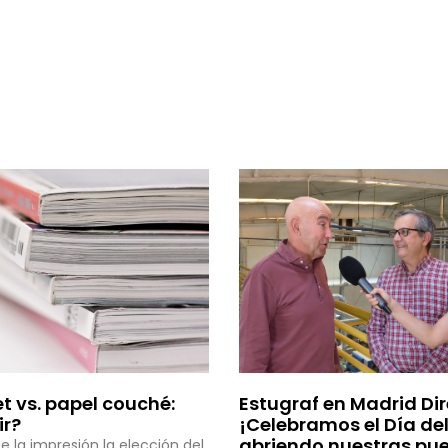
et vs. papel couché:
Estugraf en Madrid Dir
ir?
¡Celebramos el Día del
abriendo nuestras pue
 la impresión la elección del