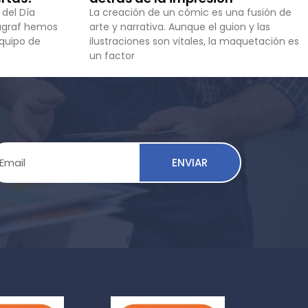
 del Día
La creación de un cómic es una fusión de
stugraf hemos
arte y narrativa. Aunque el guion y las
equipo de
ilustraciones son vitales, la maquetación es
un factor
ENVIAR